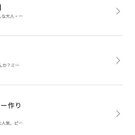
】
んな大人・シ
！ギターを初
んか？ミュ
で簡単な曲に
ダー作り
大人気、ピア
愛いビーズ