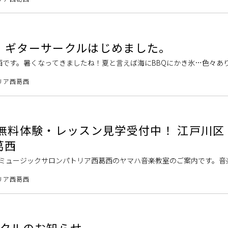
、ギターサークルはじめました。
西です。暑くなってきましたね！夏と言えば海にBBQにかき氷…色々あ
か？🌞 ギターサークルはじめました！ パトリア西葛西には「ウクレ
リア西葛西
 無料体験・レッスン見学受付中！ 江戸川区
葛西
 ミュージックサロンパトリア西葛西のヤマハ音楽教室のご案内です。音
レッスン・レッスン見学をお申込みください。 皆様にお会いできるのを
リア西葛西
ークルのお知らせ