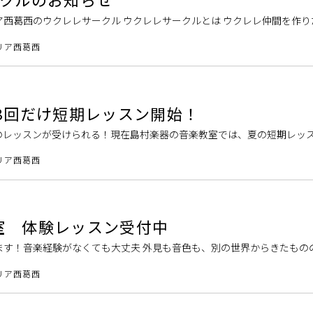
西葛西のウクレレサークル ウクレレサークルとは ウクレレ仲間を作り
などウクレレに興味がある方、どなたでも大歓迎です！テキストの課題曲
リア西葛西
3回だけ短期レッスン開始！
回のレッスンが受けられる！現在島村楽器の音楽教室では、夏の短期レッ
けでなく、「自宅で過ごす時間を楽しむため楽器を買ったけど、どんな練
リア西葛西
室 体験レッスン受付中
ます！音楽経験がなくても大丈夫 外見も音色も、別の世界からきたもの
。ハープの中でも手頃な大きさのアイリッシュハープは、はるか昔のヨ
リア西葛西