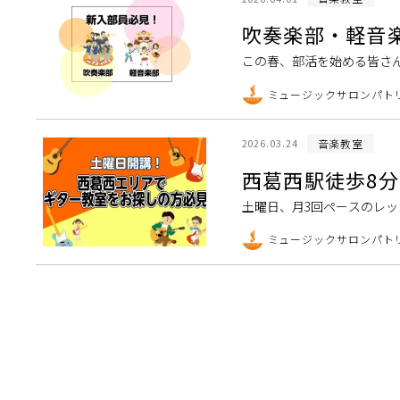
吹奏楽部・軽音
この春、部活を始める皆さ
げたい！」と思ったことは
ミュージックサロンパト
ます！ はじめて楽器 […]
音楽教室
2026.03.24
西葛西駅徒歩8
土曜日、月3回ペースのレッ
を行っております。 アコー
ミュージックサロンパト
スン回数：36回 […]