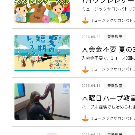
ミュージックサロンパトリア
な曲に挑戦してみたい！ 
ミュージックサロンパト
が用意した楽譜を […]
音楽教室
2026.05.22
入会金不要 夏の
入会金不要で、1コース3
です。 楽器経験者の方だ
ミュージックサロンパト
のか分からない」 […]
音楽教室
2026.04.16
木曜日ハープ教
ハープ未経験でも始められ
しさ、優雅さを持つハープ
ミュージックサロンパト
遊詩人によって広めら […]
音楽教室
2026.04.01