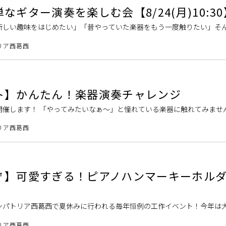
ギター演奏を楽しむ会【8/24(月)10:30
新しい趣味をはじめたい」「昔やっていた楽器をもう一度触りたい」そ
しむ音楽イベントです。スタッフと一緒に、簡単な曲を演奏しましょう
リア西葛西
ト】かんたん！楽器演奏チャレンジ
開催します！ 「やってみたいなぁ～」と憧れている楽器に触れてみませ
葛西のスタッフがマンツーマンで優しく教えます！初めて経験する楽器
リア西葛西
🎐】可愛すぎる！ピアノハンマーキーホル
ンパトリア西葛西で夏休みに行われる毎年恒例の工作イベント！今年は
りです！ アコースティックピアノの中に入っている「ハンマー」と、可
リア西葛西