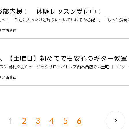
楽部応援！ 体験レッスン受付中！
んへ！ 「部活に入ったけど周りについていけるか心配…」「もっと演奏
ございませんか？ 今回はそういった方にオススメのコースをご紹介させ
リア西葛西
分、【土曜日】初めてでも安心のギター教室
スン 島村楽器ミュージックサロンパトリア西葛西店では土曜日にギタ
スティックギター、エレキギター、キッズギターのレッスンが可能です。
リア西葛西
2
3
4
5
6
1