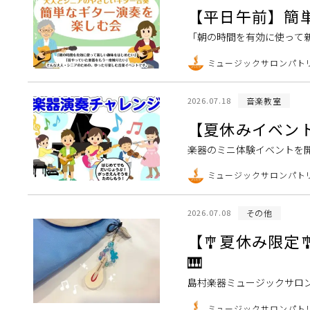
【平日午前】簡単な
「朝の時間を有効に使って
ニアのための、ゆったり楽
ミュージックサロンパト
めて弾く方も大歓迎！ […]
音楽教室
2026.07.18
【夏休みイベン
楽器のミニ体験イベントを
ージックサロンパトリア西
ミュージックサロンパト
チャレンジしてみまし […]
その他
2026.07.08
【🎐夏休み限定
🎹
島村楽器ミュージックサロ
ノハンマーキーホルダー作
ミュージックサロンパト