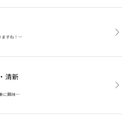
りますね！皆
レサークル」
・清新
楽に興味が
講師・スタ