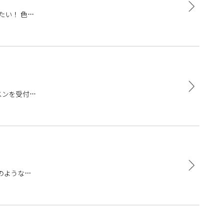
たい！ 色ん
やスタッフ
スンを受付中
習をしてよい
のような美
ーロッパで吟