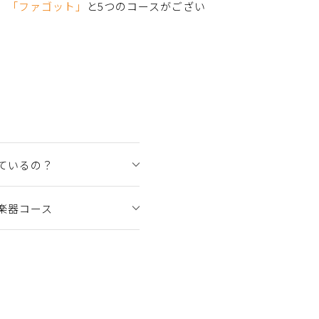
」「ファゴット」
と5つのコースがござい
ているの？
楽器コース