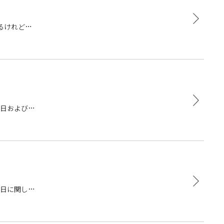
るけれど、
業日および夏
業日に関しま