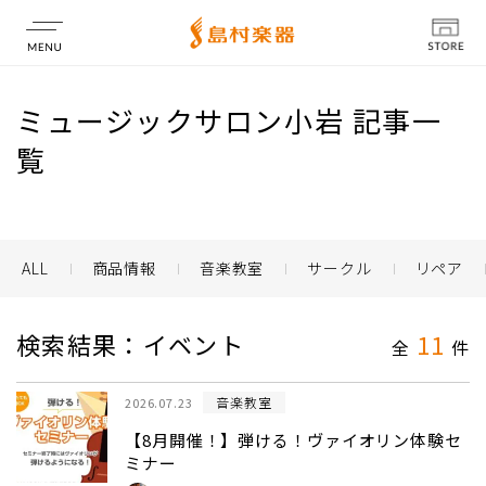
店舗情報
ミュージックサロン小岩 記事一
覧
ALL
商品情報
音楽教室
サークル
リペア
検索結果：イベント
11
全
件
音楽教室
2026.07.23
【8月開催！】弾ける！ヴァイオリン体験セ
ミナー