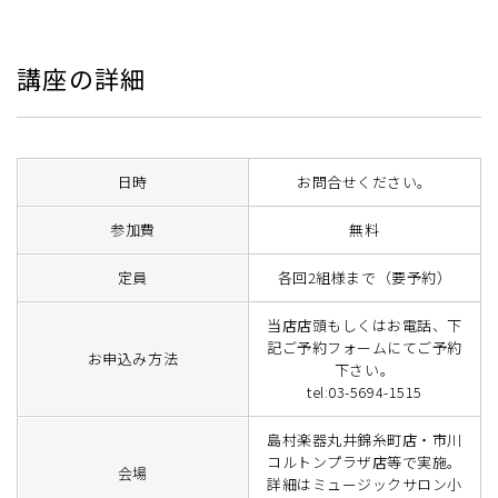
講座の詳細
日時
お問合せください。
参加費
無料
定員
各回2組様まで（要予約）
当店店頭もしくはお電話、下
記ご予約フォームにてご予約
お申込み方法
下さい。
tel:03-5694-1515
島村楽器丸井錦糸町店・市川
コルトンプラザ店等で実施。
会場
詳細はミュージックサロン小