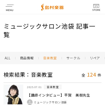
店舗情報
ミュージックサロン池袋 記事一
覧
ALL
商品情報
音楽教室
サークル
リペア
検索結果：音楽教室
124
全
件
音楽教室
2025.07.01
【講師インタビュー】平賀 美樹先生
ミュージックサロン池袋