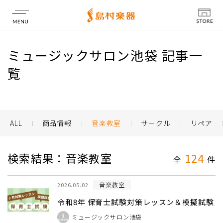
店舗情報
ミュージックサロン池袋 記事一
覧
ALL
商品情報
音楽教室
サークル
リペア
検索結果：音楽教室
124
全
件
音楽教室
2026.05.02
令和8年 保育士試験対策レッスン＆模擬試験
ミュージックサロン池袋