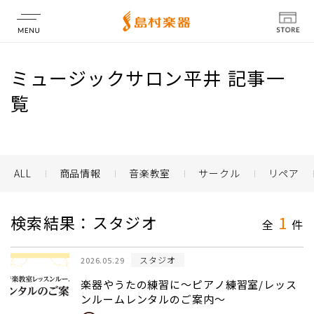
店舗情報
ミュージックサロン平井 記事一
覧
ALL
商品情報
音楽教室
サークル
リペア
検索結果：スタジオ
1
全
件
スタジオ
2026.05.29
楽器やうたの練習に～ピアノ練習室/レッス
ンルームレンタルのご案内～