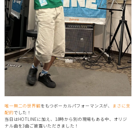
唯一無二の世界観
をもつボーカルパフォーマンスが、
まさに支
配的
でした！
当日はHOTLINEに加え、18時から別の現場もある中、オリジ
ナル曲を3曲ご披露いただきました！