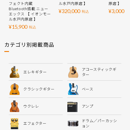
フェクト内蔵
ル水戸内原店 】
原店 】
Bluetooth搭載 ニュー
¥320,000
¥3,000
税込
税
エックス 【 イオンモー
ル水戸内原店 】
¥15,900
税込
カテゴリ別掲載商品
アコースティックギ
エレキギター
ター
クラシックギター
ベース
ウクレレ
アンプ
ドラム／パーカッシ
エフェクター
ョン