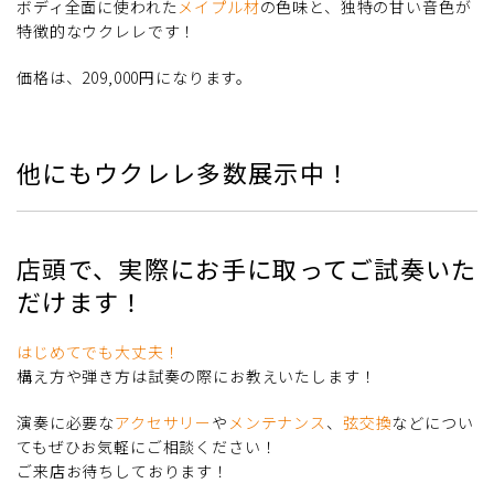
ボディ全面に使われた
メイプル材
の色味と、独特の甘い音色が
特徴的なウクレレです！
価格は、209,000円になります。
他にもウクレレ多数展示中！
店頭で、実際にお手に取ってご試奏いた
だけます！
はじめてでも大丈夫！
構え方や弾き方は試奏の際にお教えいたします！
演奏に必要な
アクセサリー
や
メンテナンス
、
弦交換
などについ
てもぜひお気軽にご相談ください！
ご来店お待ちしております！