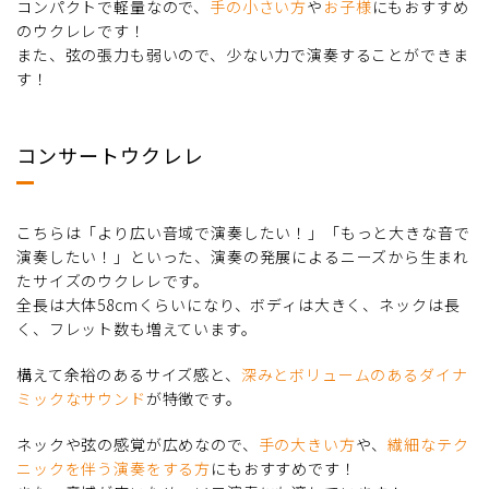
コンパクトで軽量なので、
手の小さい方
や
お子様
にもおすすめ
のウクレレです！
また、弦の張力も弱いので、少ない力で演奏することができま
す！
コンサートウクレレ
こちらは「より広い音域で演奏したい！」「もっと大きな音で
演奏したい！」といった、演奏の発展によるニーズから生まれ
たサイズのウクレレです。
全長は大体58cmくらいになり、ボディは大きく、ネックは長
く、フレット数も増えています。
構えて余裕のあるサイズ感と、
深みとボリュームのあるダイナ
ミックなサウンド
が特徴です。
ネックや弦の感覚が広めなので、
手の大きい方
や、
繊細なテク
ニックを伴う演奏をする方
にもおすすめです！