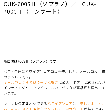
CUK-700SⅡ（ソプラノ）／ CUK-
700CⅡ（コンサート）
※画像は700SⅡ（ソプラノ）です。
ボディ全体にハワイアンコア単板を使用した、オール単板仕様
のウクレレです。
オール単板ならではの豊かな響き
に加え、ボディに施されたバ
インディングやサウンドホールのロゼッタが高級感を演出して
います。
ウクレレの定番木材である
ハワイアンコア
は、
美しい木目と、
ハリのある明るく陽気なウクレレらしいサウンド
が魅力です。