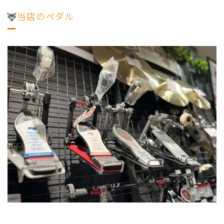
🦌
当店のペダル