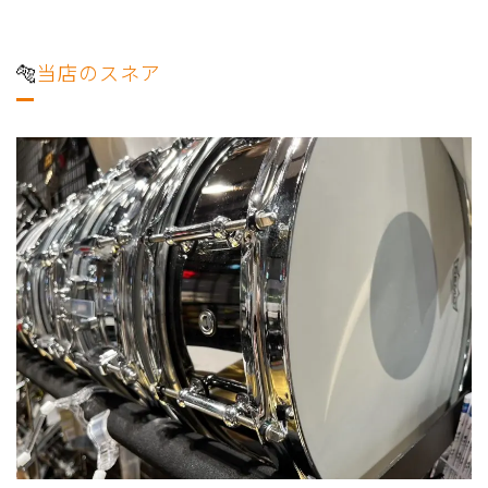
🐅
当店のスネア