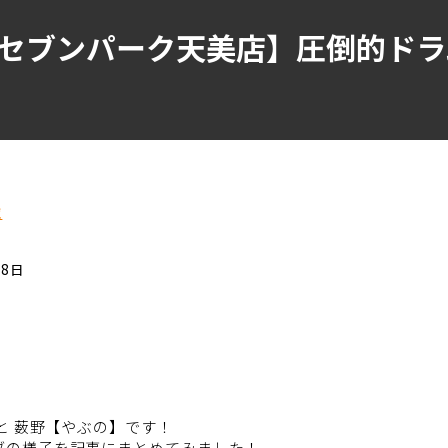
セブンパーク天美店】圧倒的ドラ
覧
28日
と 薮野【やぶの】です！
ブの様子を記事にまとめてみました！