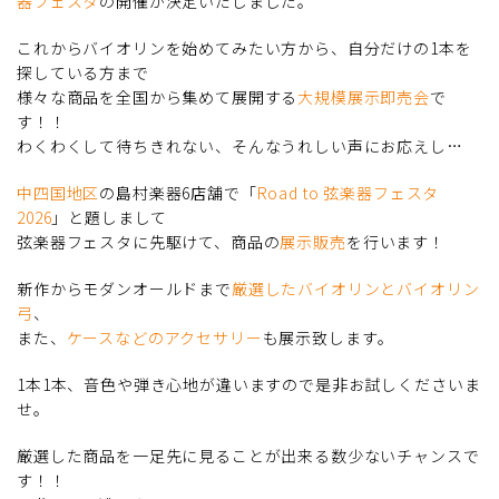
器フェスタ
の開催が決定いたしました。
これからバイオリンを始めてみたい方から、自分だけの1本を
探している方まで
様々な商品を全国から集めて展開する
大規模展示即売会
で
す！！
わくわくして待ちきれない、そんなうれしい声にお応えし…
中四国地区
の島村楽器6店舗で「
Road to 弦楽器フェスタ
2026
」と題しまして
弦楽器フェスタに先駆けて、商品の
展示販売
を行います！
新作からモダンオールドまで
厳選したバイオリンとバイオリン
弓
、
また、
ケースなどのアクセサリー
も展示致します。
1本1本、音色や弾き心地が違いますので是非お試しくださいま
せ。
厳選した商品を一足先に見ることが出来る数少ないチャンスで
す！！