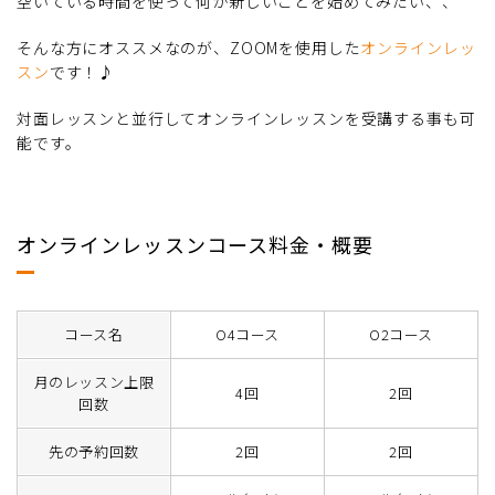
空いている時間を使って何か新しいことを始めてみたい、、
そんな方にオススメなのが、ZOOMを使用した
オンラインレッ
スン
です！♪
対面レッスンと並行してオンラインレッスンを受講する事も可
能です。
オンラインレッスンコース料金・概要
コース名
O4コース
O2コース
月のレッスン上限
4回
2回
回数
先の予約回数
2回
2回