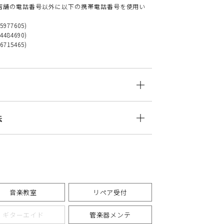
店舗の電話番号以外に以下の携帯電話番号を使用い
35977605)
34484690)
76715465)
法
音楽教室
リペア受付
ギターエイド
管楽器メンテ