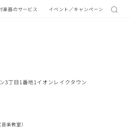
村楽器のサービス
イベント／キャンペーン
ン3丁目1番地1イオンレイクタウン
43（音楽教室）