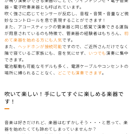
が鳴り演奏ができる楽器のことで、ウインドシンセ・電子管楽
器・電子吹奏楽器とも呼ばれています。
吹く強さに応じてセンサーが反応し、音程・音質・音量など微
妙なコントロールを息で表現することができます！
また、アコースティックの管楽器と同じ感覚で演奏できる運指
が用意されているのも特徴で、管楽器の経験者はもちろん、
初
めて楽器を始める方にも人気
です。
また、
ヘッドホンが接続可能
ですので、ご近所さんだけでなく
隣で寝ているご家族にも、音を気にせず、
いつでも
演奏に集中
できます。
電池駆動も可能なモデルも多く、電源ケーブルやコンセントの
場所に縛られることなく、
どこでも演奏できます
。
吹いて楽しい！手にしてすぐに楽しめる楽器で
す！
音楽は好きだけれど、楽器はむずかしそう・・・と思って、楽
器を始めたくても諦めてしまっていませんか？