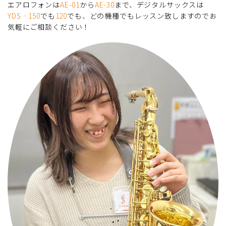
エアロフォンは
AE-01
から
AE-30
まで、デジタルサックスは
YDS‐150
でも
120
でも、どの機種でもレッスン致しますのでお
気軽にご相談ください！