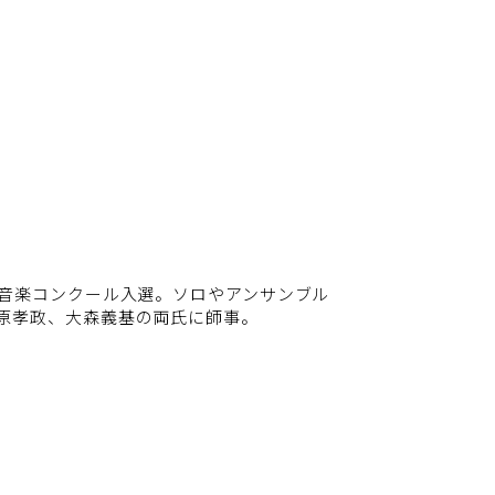
ク音楽コンクール入選。ソロやアンサンブル
原孝政、大森義基の両氏に師事。