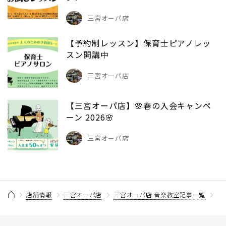
三宮オーパ店
【予約制レッスン】保育士ピアノレッ
スン開講中
三宮オーパ店
【三宮オーパ店】🌸春の入会キャンペ
ーン 2026🌸
三宮オーパ店
店舗情報
三宮オーパ店
三宮オーパ店 音楽教室記事一覧
【