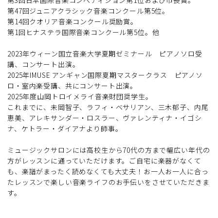
第47回ジュニアクラシック音楽コンクール第5位。
第14回クオリア音楽コンクール奨励賞。
第1回ヒナステラ国際音楽コンクール第5位。他
2023年ウィーン国立音楽大学夏期ゼミナール ピアノソロ受
講、コンサート出演。
2025年IMUSE アンギャン国際夏期マスタークラス ピアノソ
ロ・室内楽受講、共にコンサート出演。
2025年度山岡トロイメライ音楽財団奨学生。
これまでに、未岡智子、ラフィ・ベサリアン、三木郁子、内尾
恵美、アレキサンダー・ロスラー、ヴァレンティナ・イゴシ
ナ、ケトラー・ダイアナより師事。
ミュージックサロンには高校生から70代の方まで幅広い年代の
方がレッスンに通っていただけます。ご自宅に楽器がなくて
も、楽譜がまったく読めなくても大丈夫！お一人お一人に合っ
たレッスンで楽しい音楽ライフのお手伝いをさせていただきま
す。