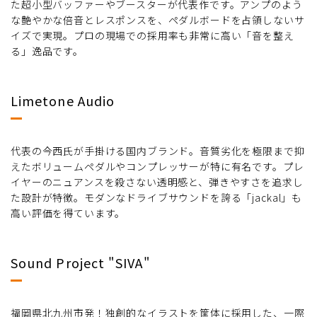
た超小型バッファーやブースターが代表作です。アンプのよう
な艶やかな倍音とレスポンスを、ペダルボードを占領しないサ
イズで実現。プロの現場での採用率も非常に高い「音を整え
る」逸品です。
Limetone Audio
代表の今西氏が手掛ける国内ブランド。音質劣化を極限まで抑
えたボリュームペダルやコンプレッサーが特に有名です。プレ
イヤーのニュアンスを殺さない透明感と、弾きやすさを追求し
た設計が特徴。モダンなドライブサウンドを誇る「jackal」も
高い評価を得ています。
Sound Project "SIVA"
福岡県北九州市発！独創的なイラストを筐体に採用した、一際