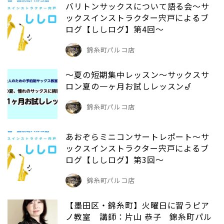
バリトンサックスについて語る会～サ
ックスインストラクター宍戸によるブ
ログ【ししログ】第4回～
錦糸町パルコ店
～夏の短期集中レッスン～サックスサ
ロン夏の一ヶ月お試しレッスン🎷
錦糸町パルコ店
あおぞらミニコンサートレポート～サ
ックスインストラクター宍戸によるブ
ログ【ししログ】第3回～
錦糸町パルコ店
【墨田区・錦糸町】火曜日に習うピア
ノ教室 講師：片山 恭子 錦糸町パル