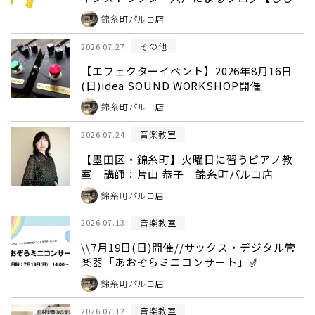
グ】第3回～
錦糸町パルコ店
その他
2026.07.27
【エフェクターイベント】2026年8月16日
(日)idea SOUND WORKSHOP開催
錦糸町パルコ店
音楽教室
2026.07.24
【墨田区・錦糸町】火曜日に習うピアノ教
室 講師：片山 恭子 錦糸町パルコ店
錦糸町パルコ店
音楽教室
2026.07.13
\\7月19日(日)開催//サックス・デジタル管
楽器「あおぞらミニコンサート」🎷
錦糸町パルコ店
音楽教室
2026.07.12