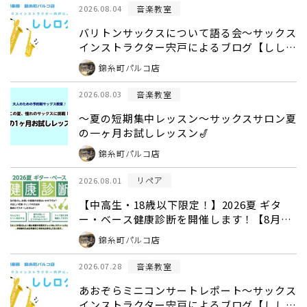
音楽教室
2026.08.04
バリトンサックスについて語る会～サックス
インストラクター宍戸によるブログ【ししロ
グ】第4回～
錦糸町パルコ店
音楽教室
2026.08.03
～夏の短期集中レッスン～サックスサロン夏
の一ヶ月お試しレッスン🎷
錦糸町パルコ店
リペア
2026.08.01
【中高生・18歳以下限定！】2026夏 ギタ
ー・ベース健康診断を開催します！【8月23
日(日)開催】
錦糸町パルコ店
音楽教室
2026.07.28
あおぞらミニコンサートレポート～サックス
インストラクター宍戸によるブログ【ししロ