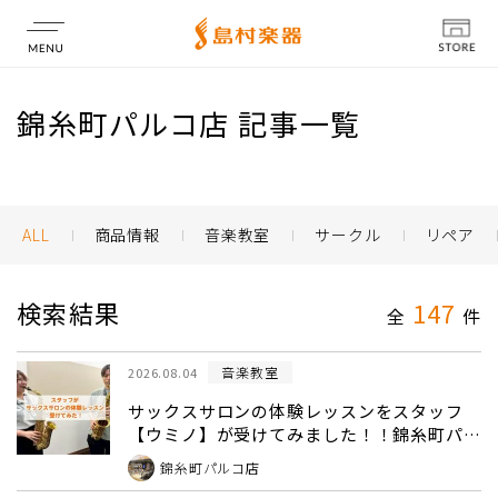
店舗情報
錦糸町パルコ店 記事一覧
ALL
商品情報
音楽教室
サークル
リペア
検索結果
147
全
件
音楽教室
2026.08.04
サックスサロンの体験レッスンをスタッフ
【ウミノ】が受けてみました！！錦糸町パル
コ店
錦糸町パルコ店