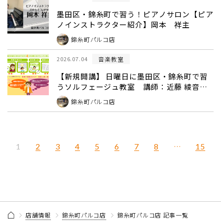
墨田区・錦糸町で習う！ピアノサロン【ピア
ノインストラクター紹介】岡本 祥主
錦糸町パルコ店
音楽教室
2026.07.04
【新規開講】 日曜日に墨田区・錦糸町で習
うソルフェージュ教室 講師：近藤 綾音
【錦糸町パルコ店】
錦糸町パルコ店
2
3
4
5
6
7
8
…
15
1
店舗情報
錦糸町パルコ店
錦糸町パルコ店 記事一覧