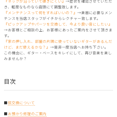
『ネックが沿っていて弾きにくい』
→症状を確認させていただ
き、軽度なものなら店頭にて調整致します。
『メンテナンスって何をすればいいの？』
→楽器に必要なメン
テンスを当店スタッフがイチからレクチャー致します。
『ピックアップやパーツを交換して、今より良い音にしたい』
→お客様とご相談の上、お客様にあったご案内をさせて頂きま
す。
『家の押し入れ、部屋の片隅に使っていないギターがあるんだ
けど、まだ使えるかな？』
→是非一度当店へお持ち下さい。
この機会に、ギター・ベースをキレイにして、再び音楽を楽し
みませんか？
目次
■
弦交換について
■
お預かり修理のご案内