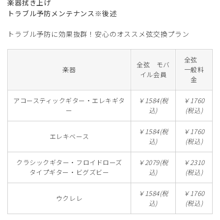
楽器拭き上げ
トラブル予防メンテナンス※後述
トラブル予防に効果抜群！安心のオススメ弦交換プラン
全弦
全弦 モバ
楽器
一般料
イル会員
金
アコースティックギター・エレキギタ
￥1584(税
￥1760
ー
込)
(税込)
￥1584(税
￥1760
エレキベース
込)
(税込)
クラシックギター・フロイドローズ
￥2079(税
￥2310
タイプギター・ビグズビー
込)
(税込)
￥1584(税
￥1760
ウクレレ
込)
(税込)