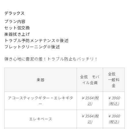
デラックス
プラン内容
セット弦交換
楽器拭き上げ
トラブル予防メンテナンス※後述
フレットクリーニング※後述
弾き心地に雲泥の差！トラブル防止もバッチリ！
全弦
全弦 モバ
楽器
一般料
イル会員
金
アコースティックギター・エレキギタ
￥3564(税
￥3960
ー
込)
(税込)
￥3564(税
￥3960
エレキベース
込)
(税込)