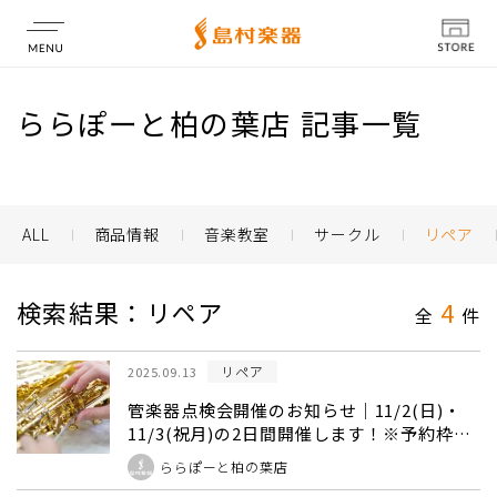
店舗情報
ららぽーと柏の葉店 記事一覧
ALL
商品情報
音楽教室
サークル
リペア
検索結果：リペア
4
全
件
リペア
2025.09.13
管楽器点検会開催のお知らせ｜11/2(日)・
11/3(祝月)の2日間開催します！※予約枠僅
少
ららぽーと柏の葉店