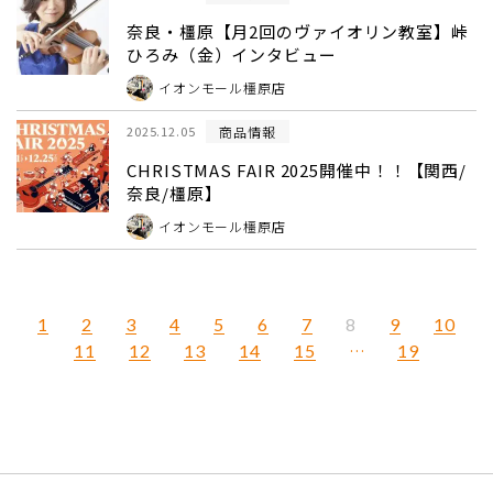
奈良・橿原【月2回のヴァイオリン教室】峠
ひろみ（金）インタビュー
イオンモール橿原店
商品情報
2025.12.05
CHRISTMAS FAIR 2025開催中！！【関西/
奈良/橿原】
イオンモール橿原店
1
2
3
4
5
6
7
9
10
8
11
12
13
14
15
…
19