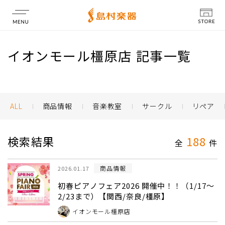
店舗情報
イオンモール橿原店 記事一覧
ALL
商品情報
音楽教室
サークル
リペア
検索結果
188
全
件
商品情報
2026.01.17
初春ピアノフェア2026 開催中！！（1/17～
2/23まで）【関西/奈良/橿原】
イオンモール橿原店