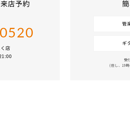
ご来店予約
簡
管
-0520
ギ
ほく店
1:00
受
(但し、19