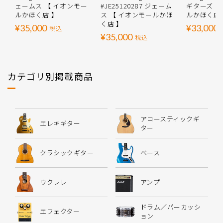
ェームス 【 イオンモー
#JE25120287 ジェーム
ギターズ 【
ルかほく店 】
ス 【 イオンモールかほ
ルかほく店
く店 】
¥35,000
¥33,000
税込
¥35,000
税込
カテゴリ別掲載商品
アコースティックギ
エレキギター
ター
クラシックギター
ベース
ウクレレ
アンプ
ドラム／パーカッシ
エフェクター
ョン