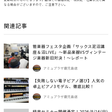
なる場合がございますので、ご注意下さい。
関連記事
管楽器フェスタ企画「サックス泥沼講
座＆沼LIVE」～新品楽器VSヴィンテー
ジ楽器新旧対決！～レポート
アミュプラザ鹿児島店
【失敗しない電子ピアノ選び】人気の
卓上ピアノ3モデル、徹底比較！
アミュプラザ鹿児島店
録音セミナー開催予定！2026/8/16(日)