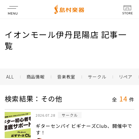
店舗情報
イオンモール伊丹昆陽店 記事一
覧
ALL
商品情報
音楽教室
サークル
リペア
検索結果：その他
14
全
件
サークル
2026.07.28
ギターセンパイ ビギナーズClub、開催中で
す！