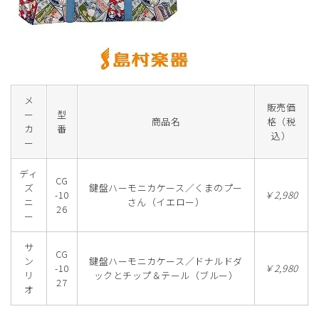
メ
販売価
ー
型
商品名
格（税
カ
番
込）
ー
ディ
CG
ズ
鍵盤ハーモニカケース／くまのプー
-10
￥2,980
ニ
さん（イエロー）
26
ー
サ
CG
ン
鍵盤ハーモニカケース／ドナルドダ
-10
￥2,980
リ
ックとチップ＆テール（ブルー）
27
オ