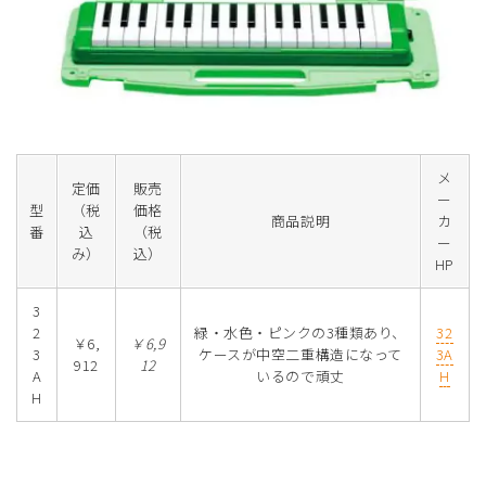
メ
定価
販売
ー
型
（税
価格
商品説明
カ
番
込
（税
ー
み）
込）
HP
3
2
緑・水色・ピンクの3種類あり、
32
￥6,
￥6,9
3
ケースが中空二重構造になって
3A
912
12
A
いるので頑丈
H
H