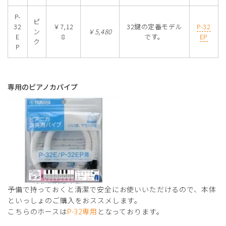
P-
ピ
32
￥7,12
32鍵の定番モデル
P-32
ン
￥5,480
E
8
です。
EP
ク
P
専用のピアノカパイプ
予備で持っておくと清潔で安全にお使いいただけるので、本体
といっしょのご購入をおススメします。
こちらのホースは
P-32専用
となっております。