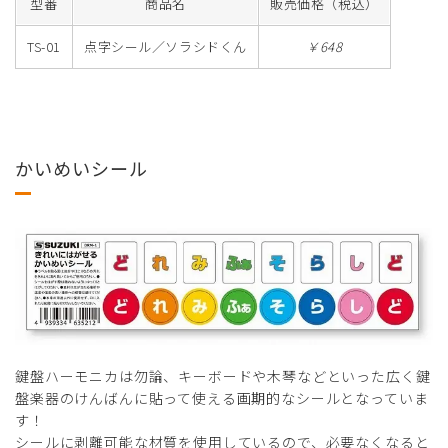
型番
商品名
販売価格（税込）
TS-01
点字シール／ソラシドくん
￥648
かいめいシール
鍵盤ハーモニカは勿論、キーボードや木琴などといった広く鍵
盤楽器のけんばんに貼って使える画期的なシールとなっていま
す！
シールに剥離可能な材質を使用しているので、必要なくなると