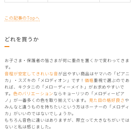
この記事のTopへ
どれを買うか
お子さま・保護者の皆さまが何に重点を置くかで変わってきま
す。
音程が安定してきれいな音
が出やすい商品はヤマハの「ピアニ
カ」・スズキの「メロディオン」です！
価格
重視で選ぶのであ
れば、キクタニの「メローディーメイト」がお求めやすいで
す。
色のバリエーション
ならキョーリツの「メロディーピア
ノ」が一番多くの色を取り揃えています。
見た目の格好良さ
や
みんなと違うものを持ちたいという方はホーナーの「メロディ
カ」がいいのではないでしょうか。
もちろん音色に違いはありますが、際立って大きなちがいでは
ないと私は感じました。