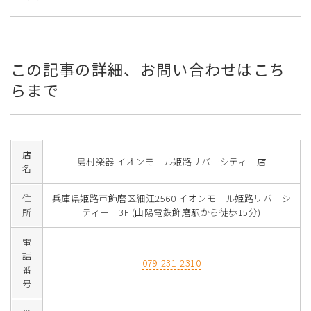
この記事の詳細、お問い合わせはこち
らまで
店
島村楽器 イオンモール姫路リバーシティー店
名
住
兵庫県姫路市飾磨区細江2560 イオンモール姫路リバーシ
所
ティー 3F (山陽電鉄飾磨駅から徒歩15分)
電
話
079-231-2310
番
号