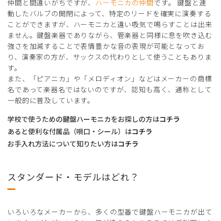
仲間と間違いがちですが、
ハーモニカの仲間
です。 鍵盤と連
動したバルブの開閉によって、特定のリードを確実に演奏する
ことができますが、ハーモニカと違い吸気で鳴らすことは出来
ません。鍵盤楽器でありながら、管楽器と同様に息を吹き込む
強さを加減することで表情豊かな音の表現が可能となってお
り、演奏家の方が、サックスの代わりとして使うこともありま
す。
また、「ピアニカ」や「メロディオン」などはメーカーの商標
名であって楽器名ではないのですが、認知も高く、通称として
一般的に普及しています。
学校で使うための鍵盤ハーモニカをお探しの方は
コチラ
あると便利な付属品（唄口・シール）は
コチラ
お手入れ方法について知りたい方は
コチラ
スタンダード・モデルはどれ？
いろいろなメーカーから、多くの型番で鍵盤ハーモニカが出て