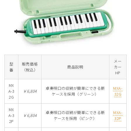
メー
型
販売価格
商品説明
カー
番
（税込）
HP
MX
卓奏唄口の収納が簡単にできる新
MXA-
A-3
￥6,804
ケースを採用（グリーン）
32G
2G
MX
卓奏唄口の収納が簡単にできる新
MXA-
A-3
￥6,804
ケースを採用（ピンク）
32P
2P