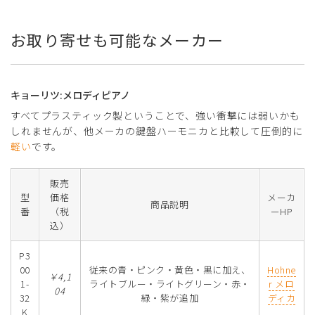
お取り寄せも可能なメーカー
キョーリツ:メロディピアノ
すべてプラスティック製ということで、強い衝撃には弱いかも
しれませんが、他メーカの鍵盤ハーモニカと比較して圧倒的に
軽い
です。
販売
型
価格
メーカ
商品説明
番
（税
ーHP
込）
P3
00
従来の青・ピンク・黄色・黒に加え、
Hohne
￥4,1
1-
ライトブルー・ライトグリーン・赤・
r メロ
04
32
緑・紫が追加
ディカ
K