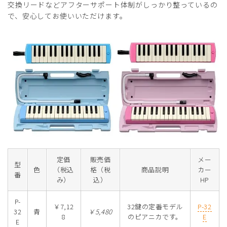
交換リードなどアフターサポート体制がしっかり整っているの
で、安心してお使いいただけます。
定価
販売価
メー
型
色
（税込
格（税
商品説明
カー
番
み）
込）
HP
P-
￥7,12
32鍵の定番モデル
P-32
32
青
￥5,480
8
のピアニカです。
E
E