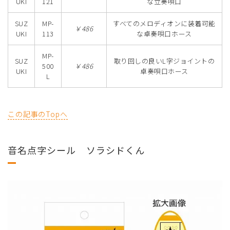
UKI
121
な立奏唄口
SUZ
MP-
すべてのメロディオンに装着可能
￥486
UKI
113
な卓奏唄口ホース
MP-
SUZ
取り回しの良いL字ジョイントの
500
￥486
UKI
卓奏唄口ホース
L
この記事のTopへ
音名点字シール ソラシドくん