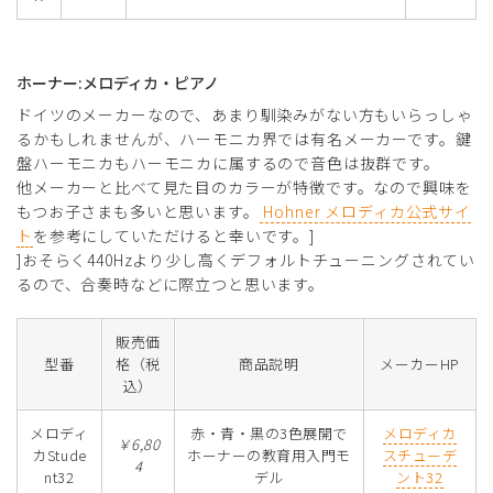
ホーナー:メロディカ・ピアノ
ドイツのメーカーなので、あまり馴染みがない方もいらっしゃ
るかもしれませんが、ハーモニカ界では有名メーカーです。鍵
盤ハーモニカもハーモニカに属するので音色は抜群です。
他メーカーと比べて見た目のカラーが特徴です。なので興味を
もつお子さまも多いと思います。
Hohner メロディカ公式サイ
ト
を参考にしていただけると幸いです。]
]おそらく440Hzより少し高くデフォルトチューニングされてい
るので、合奏時などに際立つと思います。
販売価
型番
格（税
商品説明
メーカーHP
込）
メロディ
赤・青・黒の3色展開で
メロディカ
￥6,80
カStude
ホーナーの教育用入門モ
スチューデ
4
nt32
デル
ント32