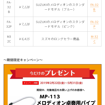
FA-
SUZUKIのメロディオンのスタンダ
FA-32
32
￥7,128
ードモデル（ブルー）
B
B
FA-
SUZUKIのメロディオンのスタンダ
FA-32
￥7,128
32P
ードモデル（ピンク）
P
M3
M-32
￥6,415
スズキのロングセラー商品
2C
C
～期間限定キャンペーン～