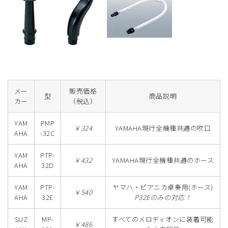
メー
販売価格
型
商品説明
カー
（税込）
YAM
PMP
￥324
YAMAHA現行全機種共通の吹口
AHA
-32C
YAM
PTP-
￥432
YAMAHA現行全機種共通のホース
AHA
32D
YAM
PTP-
ヤマハ・ピアニカ卓奏用(ホース)
￥540
AHA
32E
P32Eのみの対応！
SUZ
MP-
すべてのメロディオンに装着可能
￥486