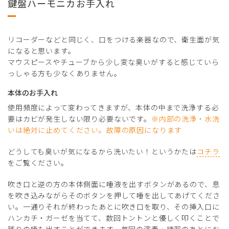
鍵盤ハーモニカお手入れ
リコーダーなどと同じく、口をつける楽器なので、衛生面が気
になると思います。
マウスピースやチューブから少し変な臭いがすると感じていら
っしゃる方も少なくありません。
本体のお手入れ
使用頻度によって変わってきますが、本体の中まで洗浄する必
要はカビが発生しない限り必要ないです。
※内部の洗浄・水洗
いは絶対に止めてください。故障の原因になります
どうしても臭いが気になるから洗いたい！というかたは
コチラ
をご覧ください。
吹き口と逆の方の本体側面に唾液を出すボタンがあるので、息
を吹き込みながらそのボタンを押して唾を出してあげてくださ
い。一通りそれが終わったあとに吹き口を取り、その挿入口に
ハンカチ・ガーゼを当てて、数回トントンと優しく叩くことで
残りの唾も出すことができます。毎回の演奏・練習のあとにお