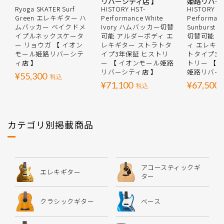
Ryoga SKATER Surf
HISTORY HST-
HISTORY HS
Green エレキギター ハ
Performance White
Performan
ムバッカー ベイクドメ
Ivory ハムバッカー切替
Sunburs
イプルネックスケータ
可能 アルダーボディ エ
切替可能 
ー リョウガ 【 イオン
レキギター ストラトタ
ィ エレキギ
モール姫路リバーシテ
イプ3年保証 ヒストリ
トタイプ3年
ィ店 】
ー 【 イオンモール姫路
トリー 【 
リバーシティ店 】
姫路リバー
¥55,300
税込
¥71,100
¥67,500
税込
カテゴリ別掲載商品
アコースティックギ
エレキギター
ター
クラシックギター
ベース