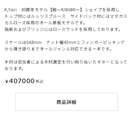
K,Yairi 80周年モデル【極〜KIWAMI〜】シェイプを採用し
トップ材にはルッツスプルース サイドバック材にはマダガス
カルローズ採用のオール単板モデルです。
指板およびブリッジにはロースウッドを採用しております。
スケールは648mm ナット幅43mmとフィンガーピッキング
から弾き語りまでオールジャンル対応できる一本です。
木材は担当者による木材選定を行い拘りぬいたギターとなって
おります。
407000
¥
税込
商品詳細