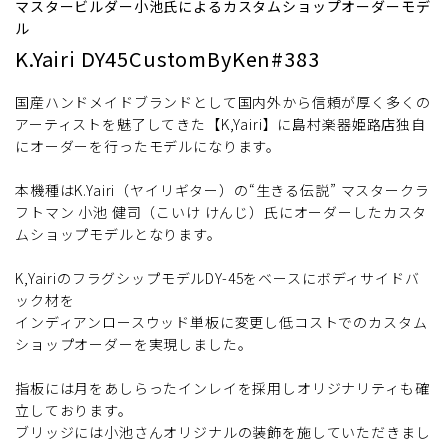
マスタービルダー小池氏によるカスタムショップオーダーモデ
ル
K.Yairi DY45CustomByKen#383
国産ハンドメイドブランドとして国内外から信頼が厚く多くの
アーティストを魅了してきた【K,Yairi】に島村楽器姫路店独自
にオーダーを行ったモデルになります。
本機種はK.Yairi（ヤイリギター）の“生きる伝説” マスタークラ
フトマン 小池 健司（こいけ けんじ）氏にオーダーしたカスタ
ムショップモデルとなります。
K,YairiのフラグシップモデルDY-45をベースにボディサイドバ
ック材を
インディアンロースウッド単板に変更し低コストでのカスタム
ショップオーダーを実現しました。
指板には月をあしらったインレイを採用しオリジナリティも確
立しております。
ブリッジには小池さんオリジナルの装飾を施していただきまし