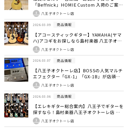
「Beffnick」HOMIE Custom 入荷のご案
内！
八王子オクトーレ店
商品情報
2026.03.09
【アコースティックギター】YAMAHA(ヤマ
ハ)アコギをお探しなら島村楽器 八王子オク
トーレ店へ！🌟
八王子オクトーレ店
商品情報
2026.03.07
【八王子オクトーレ店】BOSSの人気マルチ
エフェクター「GX-1」「GX-1B」が店頭で
試奏できます！【フリー在庫/展示情報】
八王子オクトーレ店
商品情報
2026.03.06
【エレキギター総合案内】八王子でギターを
探すなら！島村楽器八王子オクトーレ店 売
場とラインナップのご紹介
八王子オクトーレ店