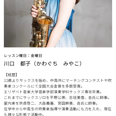
レッスン曜日：金曜日
川口 都子（かわぐち みやこ）
【経歴】
12歳よりサックスを始め、中高共にマーチングコンテストや吹
奏楽コンクールにて全国大会金賞を多数受賞。
エリザベト音楽大学音楽学部演奏学科サックス専攻卒業。
これまでにサックスソロを平野公崇、志垣美雪、各氏に師事。
室内楽を宗貞啓二、大森義基、宮田麻美、各氏に師事。
在学中から中高生の吹奏楽指導や演奏活動にも力を入れ、現在
も様々な形態で活動中。