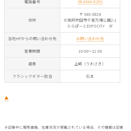
電話番号
06-4864-8290
〒 565-0826
住所
大阪府吹田市千里万博公園2-1
ららぽーとEXPOCITY 3F
当社HPからの問い合わせ先
お問い合わせ先
営業時間
10:00～21:00
店長
上崎（うわさき）
クラシックギター担当
石本
▲
※記事中に販売価格、在庫状況が掲載されている場合、その情報は記事