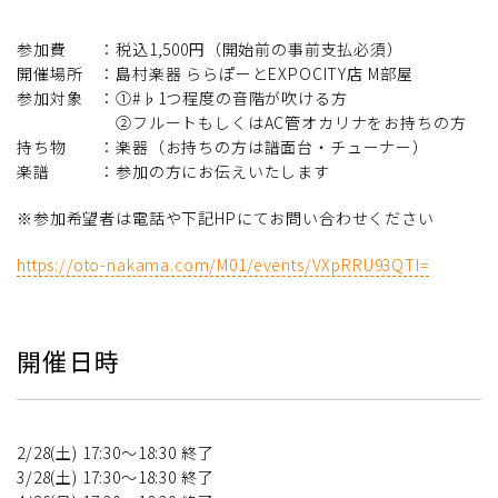
参加費 ：税込1,500円（開始前の事前支払必須）
開催場所 ：島村楽器 ららぽーとEXPOCITY店 M部屋
参加対象 ：①#♭1つ程度の音階が吹ける方
②フルートもしくはAC管オカリナをお持ちの方
持ち物 ：楽器（お持ちの方は譜面台・チューナー）
楽譜 ：参加の方にお伝えいたします
※参加希望者は電話や下記HPにてお問い合わせください
https://oto-nakama.com/M01/events/VXpRRU93QTI=
開催日時
2/28(土) 17:30～18:30 終了
3/28(土) 17:30～18:30 終了