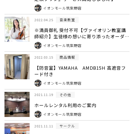
イオンモール筑紫野店
音楽教室
2022.04.25
※満員御礼 受付不可【ヴァイオリン教室講
師紹介】生徒様の想いに寄り添ったオーダー
メイドレッスン 飯尾麻紀【福岡県筑紫野
イオンモール筑紫野店
市】
商品情報
2022.03.15
【防音室】YAMAHA AMDB15H 高遮音フ
ード付き
イオンモール筑紫野店
その他
2021.11.19
ホールレンタル利用のご案内
イオンモール筑紫野店
サークル
2021.11.11