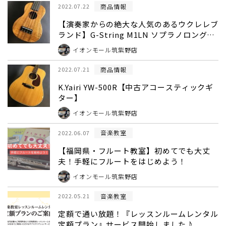
商品情報
2022.07.22
【演奏家からの絶大な人気のあるウクレレブ
ランド】G-String M1LN ソプラノロングネ
ックウクレレ【島村楽器ウクレレセレクトシ
イオンモール筑紫野店
ョップ】
商品情報
2022.07.21
K.Yairi YW-500R【中古アコースティックギ
ター】
イオンモール筑紫野店
音楽教室
2022.06.07
【福岡県・フルート教室】初めてでも大丈
夫！手軽にフルートをはじめよう！
イオンモール筑紫野店
音楽教室
2022.05.21
定額で通い放題！『レッスンルームレンタル
定額プラン』サービス開始しました♪