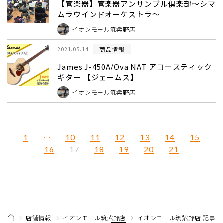
【管楽器】管楽器アンサンブル倶楽部～シマ
ムラウインドオーケストラ～
イオンモール筑紫野店
商品情報
2021.05.14
James J-450A/Ova NAT アコースティック
ギター 【ジェームス】
イオンモール筑紫野店
1
…
10
11
12
13
14
15
16
18
19
20
21
17
店舗情報
イオンモール筑紫野店
イオンモール筑紫野店 記事一