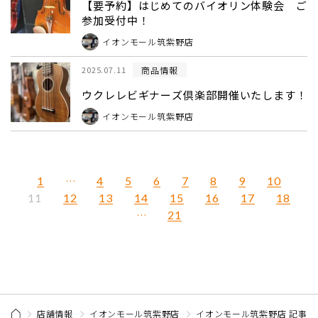
【要予約】はじめてのバイオリン体験会 ご
参加受付中！
イオンモール筑紫野店
商品情報
2025.07.11
ウクレレビギナーズ倶楽部開催いたします！
イオンモール筑紫野店
1
…
4
5
6
7
8
9
10
12
13
14
15
16
17
18
11
…
21
店舗情報
イオンモール筑紫野店
イオンモール筑紫野店 記事一