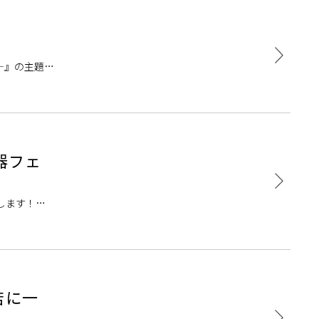
て―』の主題歌
楽器フェ
します！普
当店に一