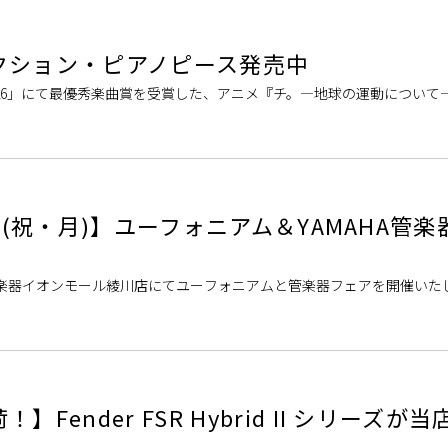
クション・ピアノピース発売中
APAN 2026」にて最優秀楽曲賞を受賞した、アニメ『チ。―地球の運動につい
子」や「 […]
7/20(祝・月)】ユーフォニアム＆YAMAHA管
！
村楽器イオンモール綾川店にてユーフォニアムと管楽器フェアを開催いた
のできないユーフォニアム、またヤ […]
Fender FSR Hybrid II シリーズが