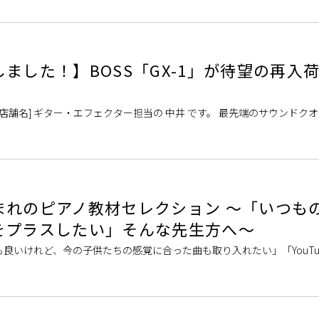
ました！】BOSS「GX-1」が待望の再入
店舗名] ギター・エフェクター担当の 中井 です。 最先端のサウンドク
以来またたく間に市場か […]
まれのピアノ教材セレクション 〜「いつも
をプラスしたい」そんな先生方へ〜
良いけれど、今の子供たちの感覚に合った曲も取り入れたい」「YouTub
興味を持ってもらおう？」 […]