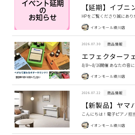
【延期】イブニ
HPをご覧くださり誠にあり
美です。 イオンモール綾川 
イオンモール綾川店
商品情報
2026.07.30
エフェクターフ
8/8〜8/16開催 あなた
自由に。今回のエフェクター
イオンモール綾川店
商品情報
2026.07.22
【新製品】ヤマハ 
こんにちは！電子ピアノ担当
た！ ヤマハ電子ピアノ「YDP-
イオンモール綾川店