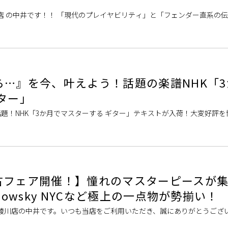
店 の中井です！！ 「現代のプレイヤビリティ」と「フェンダー直系の
誇るMade in J […]
ら…』を今、叶えよう！話題の楽譜NHK「3
ター」
話題！NHK「3か月でマスターする ギター」テキストが入荷！大変好評
「ギター」！！当店でもテキ […]
古フェア開催！】憧れのマスターピースが
Sadowsky NYCなど極上の一点物が勢揃い！
綾川店の中井です。いつも当店をご利用いただき、誠にありがとうござい
の皆様へお届けする、特別な「U […]