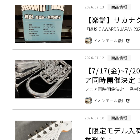
商品情報
2026.07.13
【楽譜】サカナ
「MUSIC AWARDS J
「怪獣」をはじめ、「夜の踊り
イオンモール綾川店
商品情報
2026.07.12
【7/17(金)~
ア同時開催決定
フェア同時開催決定！ 島
段店頭にてなかなか見ること
イオンモール綾川店
商品情報
2026.07.10
【限定モデル入荷！】
挙到着！