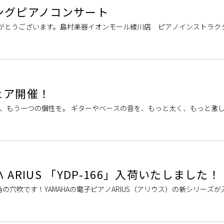
ングピアノコンサート
がとうございます。島村楽器イオンモール綾川店 ピアノインストラクタ
施設の都合により8月4日（火 […]
ェア開催！
の音に、もう一つの個性を。 ギターやベースの音を、もっと太く、もっと激
フェアでは、定番のオー […]
ARIUS 「YDP-166」入荷いたしました！
の穴吹です！YAMAHAの電子ピアノARIUS（アリウス）の新シリーズが
166」は、ピアノ […]