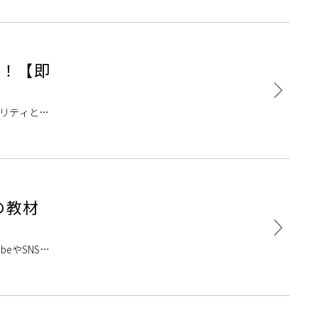
荷！【即
オリティと圧
の教材
eやSNSに