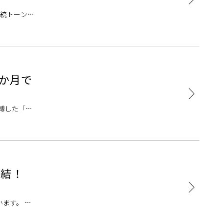
伝統トーン」
か月で
を博した「ピ
集結！
ます。 こ