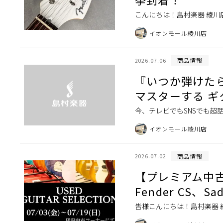
こんにちは！島村楽器 綾川
を極限まで突き詰め、絶大な人気を
イオンモール綾川店
商品情報
2026.07.06
『いつか弾けた
マスターする ギ
今、テレビでもSNSでも超
アノ編」に続く待望の第2弾
イオンモール綾川店
商品情報
2026.07.02
【プレミアム中
Fender CS、
皆様こんにちは！島村楽器 
の度、ギター・ベース愛好家