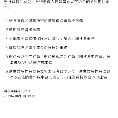
当社は提供を受けた特定個人情報等を以下の目的で利用しま
す。
1.給与所得／退職所得の源泉徴収票作成事務
2.雇用保険届出事務
3.労働者災害補償保険法に基づく請求に関する事務
4.健康保険／厚生年金保険届出事務
5.財産形成住宅貯蓄／財産形成年金貯蓄に関する申告書、届
出書及び申込書作成事務
6.従業員持株会の会員である者について、従業員持株会にお
ける支払調書作成事務に関しての従業員持株会への提供
島村楽器株式会社
2019年10月10日制定