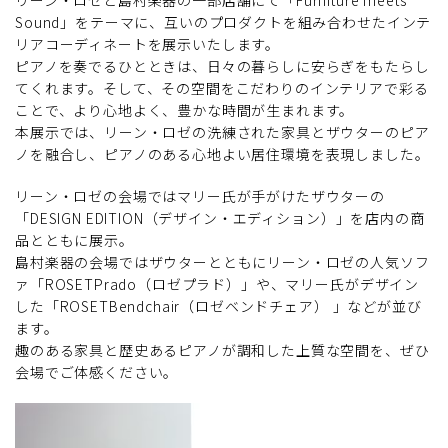
リーン・ロゼと島村楽器の一部店舗にて「Furniture meets
Sound」をテーマに、互いのプロダクトを組み合わせたインテ
リアコーディネートを展示いたします。
ピアノを奏でるひとときは、日々の暮らしに安らぎをもたらし
てくれます。そして、その空間をこだわりのインテリアで彩る
ことで、より心地よく、豊かな時間が生まれます。
本展示では、リーン・ロゼの洗練された家具とザウターのピア
ノを融合し、ピアノのある心地よい居住環境を表現しました。
リーン・ロゼの会場ではマリー氏が手がけたザウターの
「DESIGN EDITION（デザイン・エディション）」を店内の商
品とともに展示。
島村楽器の会場ではザウターとともにリーン・ロゼの人気ソフ
ァ「ROSETPrado（ロゼプラド）」や、マリー氏がデザイン
した「ROSETBendchair（ロゼベンドチェア） 」などが並び
ます。
趣のある家具と歴史あるピアノが調和した上質な空間を、ぜひ
会場でご体感ください。