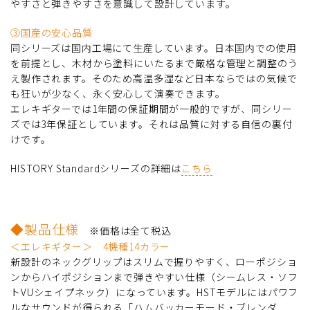
やすさと弾きやすさを意識して設計しています。
③国産の安心品質
同シリーズは国内工場にて生産しています。日本国内での使用
を前提とし、木材から塗料にいたるまで厳格な管理と調整のう
え製作されます。そのため高温多湿など日本ならではの気候で
も狂いが少なく、永く安心して演奏できます。
エレキギターでは1年間の保証期間が一般的ですが、同シリー
ズでは3年保証としています。それは品質に対する自信の裏付
けです。
HISTORY Standardシリーズの詳細は
こちら
◆製品仕様
※価格は全て税込
＜エレキギター＞ 4機種14カラー
新設計のネックグリップはスリムで握りやすく、ローポジショ
ンからハイポジションまで弾きやすい仕様（シームレス・ソフ
トVUシェイプネック）になっています。HSTモデルにはパワフ
ルなサウンドが得られる「ハムバッカーモード・ブレンダ