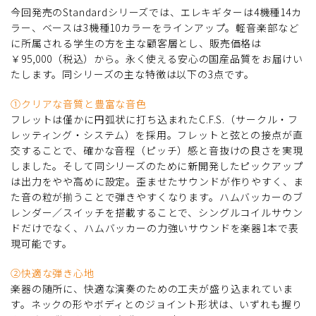
今回発売のStandardシリーズでは、エレキギターは4機種14カ
ラー、ベースは3機種10カラーをラインアップ。軽音楽部など
に所属される学生の方を主な顧客層とし、販売価格は
￥95,000（税込）から。永く使える安心の国産品質をお届けい
たします。同シリーズの主な特徴は以下の3点です。
①クリアな音質と豊富な音色
フレットは僅かに円弧状に打ち込まれたC.F.S.（サークル・フ
レッティング・システム）を採用。フレットと弦との接点が直
交することで、確かな音程（ピッチ）感と音抜けの良さを実現
しました。そして同シリーズのために新開発したピックアップ
は出力をやや高めに設定。歪ませたサウンドが作りやすく、ま
た音の粒が揃うことで弾きやすくなります。ハムバッカーのブ
レンダー／スイッチを搭載することで、シングルコイルサウン
ドだけでなく、ハムバッカーの力強いサウンドを楽器1本で表
現可能です。
②快適な弾き心地
楽器の随所に、快適な演奏のための工夫が盛り込まれていま
す。ネックの形やボディとのジョイント形状は、いずれも握り