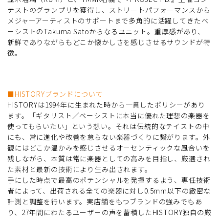
テストのグランプリを獲得し、ストリートパフォーマンスから
メジャーアーティストのサポートまで多角的に活躍してきたベ
ーシストのTakuma Satoからなるユニット。重厚感があり、
新鮮でありながらもどこか懐かしさを感じさせるサウンドが特
徴。
■HISTORYブランドについて
HISTORYは1994年に生まれた時から一貫したポリシーがあり
ます。「ギタリスト／ベーシストに本当に優れた理想の楽器を
使ってもらいたい」という想い。それは伝統的なテイストの中
にも、常に進化や改善を怠らない楽器づくりに繋がります。外
観にはどこか温かみを感じさせるオーセンティックな風合いを
残しながら、本質は常に楽器としての高みを目指し、厳選され
た素材と最新の技術により生み出されます。
手にした時点で最高のポテンシャルを発揮するよう、専任技術
者によって、出荷される全ての楽器に対し0.5mm以下の緻密な
計測と調整を行います。実店舗をもつブランドの強みでもあ
り、27年間にわたるユーザーの声を蓄積したHISTORY独自の厳