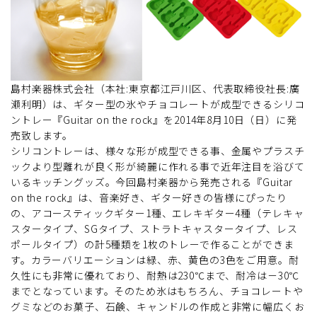
島村楽器株式会社（本社:東京都江戸川区、代表取締役社長:廣
瀬利明）は、ギター型の氷やチョコレートが成型できるシリコ
ントレー『Guitar on the rock』を2014年8月10日（日）に発
売致します。
シリコントレーは、様々な形が成型できる事、金属やプラスチ
ックより型離れが良く形が綺麗に作れる事で近年注目を浴びて
いるキッチングッズ。今回島村楽器から発売される『Guitar
on the rock』は、音楽好き、ギター好きの皆様にぴったり
の、アコースティックギター1種、エレキギター4種（テレキャ
スタータイプ、SGタイプ、ストラトキャスタータイプ、レス
ポールタイプ）の計5種類を1枚のトレーで作ることができま
す。カラーバリエーションは緑、赤、黄色の3色をご用意。耐
久性にも非常に優れており、耐熱は230℃まで、耐冷は－30℃
までとなっています。そのため氷はもちろん、チョコレートや
グミなどのお菓子、石鹸、キャンドルの作成と非常に幅広くお