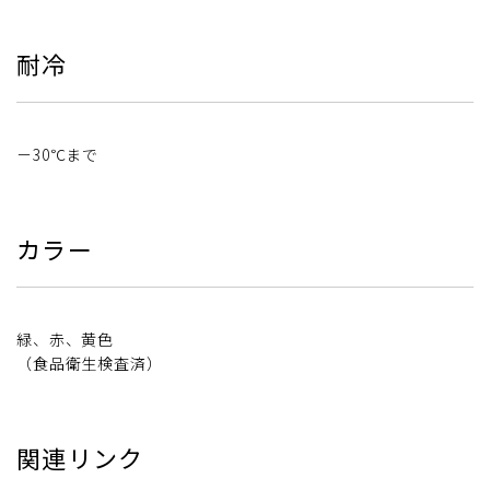
耐冷
－30℃まで
カラー
緑、赤、黄色
（食品衛生検査済）
関連リンク