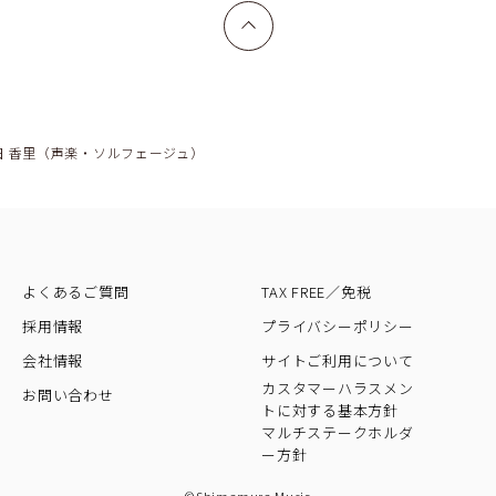
上へ戻る
田 香里（声楽・ソルフェージュ）
よくあるご質問
TAX FREE／免税
採用情報
プライバシーポリシー
会社情報
サイトご利用について
カスタマーハラスメン
お問い合わせ
トに対する基本方針
マルチステークホルダ
ー方針
©Shimamura Music