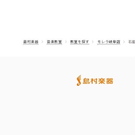
島村楽器
音楽教室
教室を探す
モレラ岐阜店
石