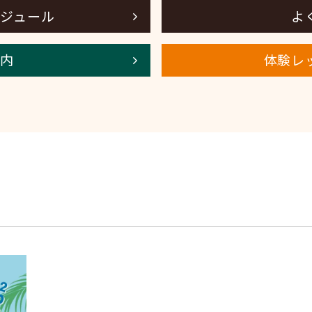
ジュール
よ
内
体験レ