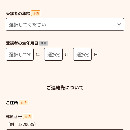
受講者の年齢
必須
受講者の生年月日
任意
年
月
日
ご連絡先について
ご住所
必須
郵便番号
必須
（例：1320035）