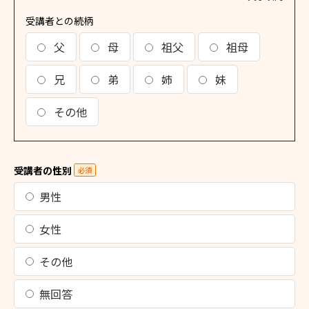
受講者との続柄
父
母
祖父
祖母
兄
弟
姉
妹
その他
受講者の性別
必須
男性
女性
その他
無回答