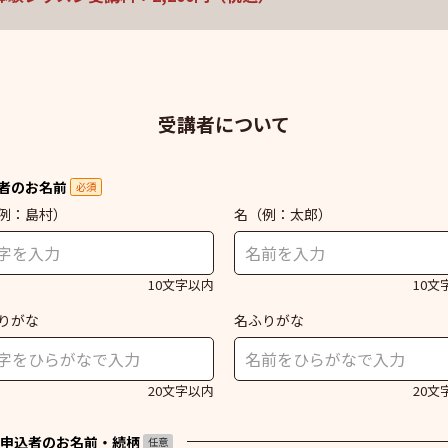
受講者について
者のお名前
必須
例：島村）
名
（例：太郎）
10文字以内
10文
りがな
名ふりがな
20文字以内
20文
申込者のお名前・続柄
任意