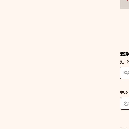
受講
姓
（
姓ふ