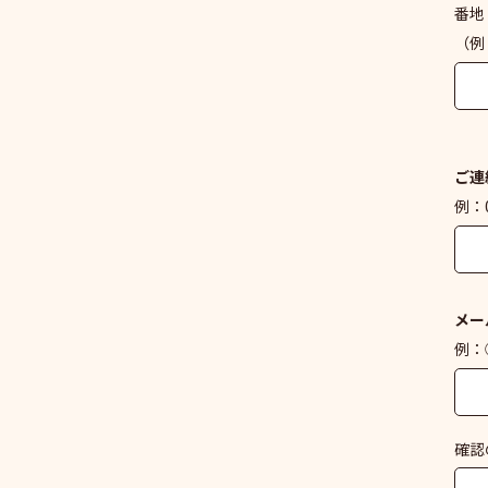
番地
（例
ご連
例：0
メー
例：○
確認