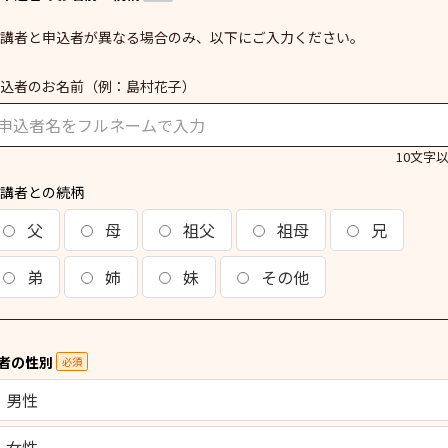
講者と申込者が異なる場合のみ、以下にご入力ください。
込者のお名前
（例：島村花子）
10文字
講者との続柄
父
母
祖父
祖母
兄
弟
姉
妹
その他
者の性別
必須
男性
女性