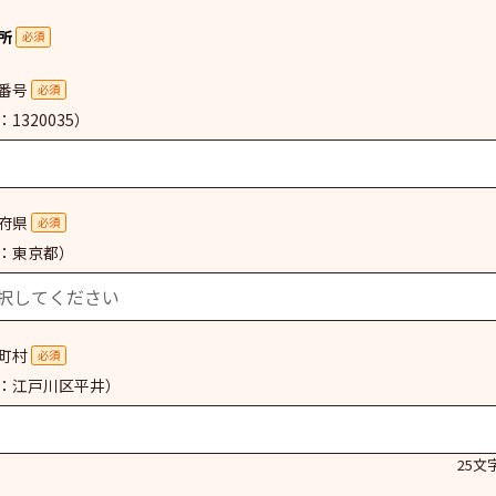
所
必須
番号
必須
1320035）
府県
必須
：東京都）
町村
必須
：江戸川区平井）
25文