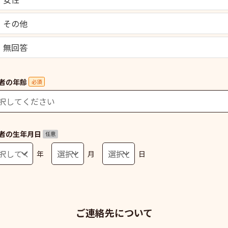
その他
無回答
者の年齢
必須
者の生年月日
任意
年
月
日
ご連絡先について