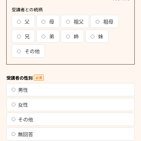
受講者との続柄
父
母
祖父
祖母
兄
弟
姉
妹
その他
受講者の性別
必須
男性
女性
その他
無回答