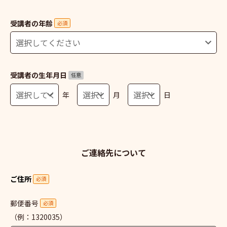
受講者の年齢
必須
受講者の生年月日
任意
年
月
日
ご連絡先について
ご住所
必須
郵便番号
必須
（例：1320035）