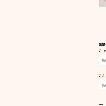
受講
姓
（
姓ふ