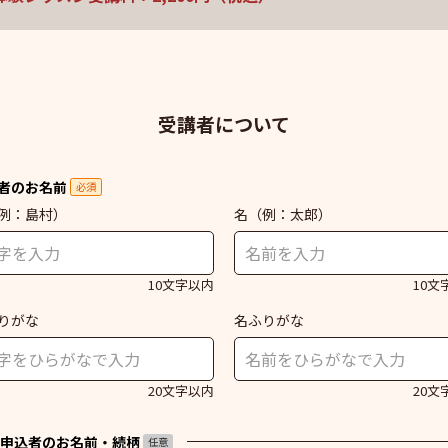
受講者について
者のお名前
必須
例：島村）
名
（例：太郎）
10文字以内
10文
りがな
名ふりがな
20文字以内
20文
申込者のお名前・続柄
任意