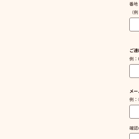
番地
（例
ご連
例：0
メー
例：○
確認