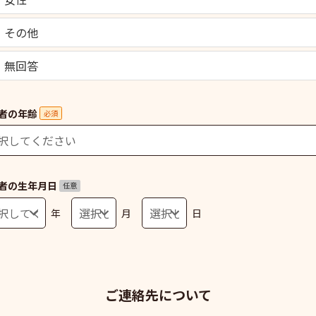
その他
無回答
者の年齢
必須
者の生年月日
任意
年
月
日
ご連絡先について