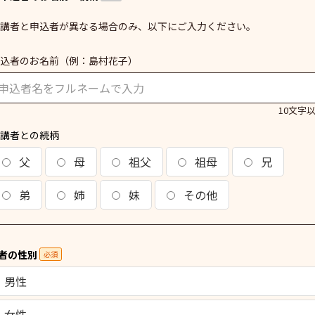
講者と申込者が異なる場合のみ、以下にご入力ください。
込者のお名前
（例：島村花子）
10文字
講者との続柄
父
母
祖父
祖母
兄
弟
姉
妹
その他
者の性別
必須
男性
女性