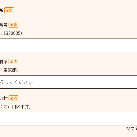
所
必須
番号
必須
1320035）
府県
必須
：東京都）
町村
必須
：江戸川区平井）
25文