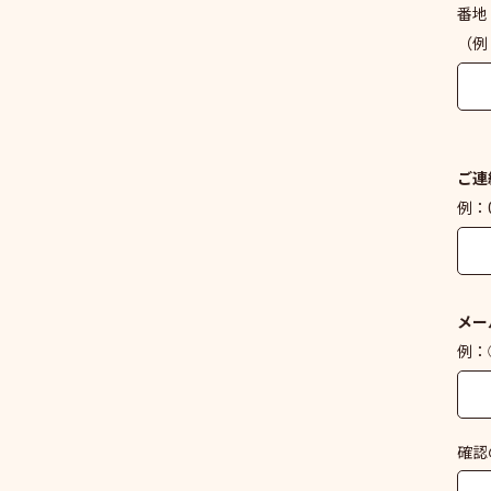
番地
（例
ご連
例：0
メー
例：○
確認