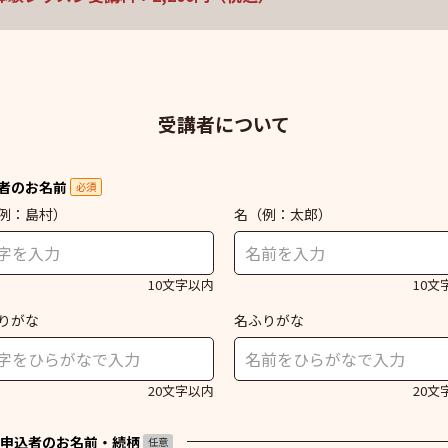
受講者について
者のお名前
必須
例：島村）
名
（例：太郎）
10文字以内
10文
りがな
名ふりがな
20文字以内
20文
申込者のお名前・続柄
任意