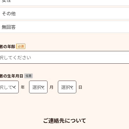
その他
無回答
者の年齢
必須
者の生年月日
任意
年
月
日
ご連絡先について