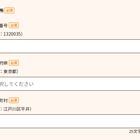
所
必須
番号
必須
1320035）
府県
必須
：東京都）
町村
必須
：江戸川区平井）
25文