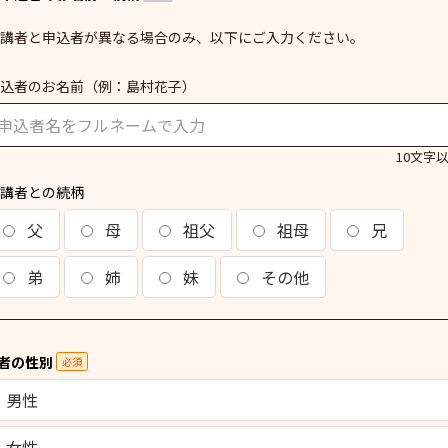
講者と申込者が異なる場合のみ、以下にご入力ください。
込者のお名前
（例：島村花子）
10文字
講者との続柄
父
母
祖父
祖母
兄
弟
姉
妹
その他
者の性別
必須
男性
女性