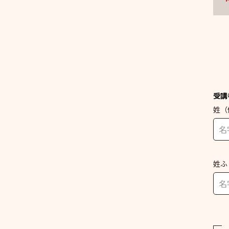
受講
姓
（
姓ふ